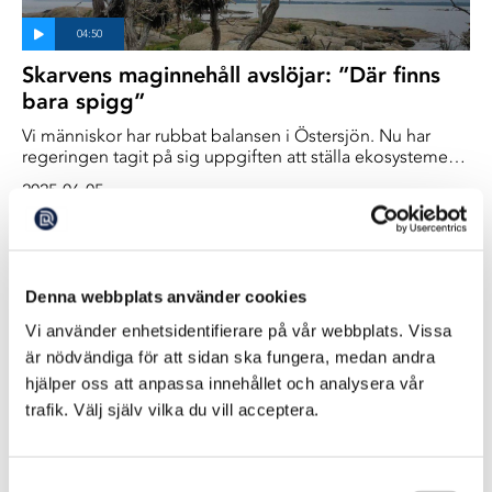
Skarvens maginnehåll avslöjar: ”Där finns
bara spigg”
Vi människor har rubbat balansen i Östersjön. Nu har
regeringen tagit på sig uppgiften att ställa ekosystemet
till rätta - genom att skjuta mer säl och skarv. Men är det
2025-06-05
sälen som bidragit till att strömmingen och gäddorna
minskat och är det skarven som äter upp abborrarna? Vi
är med när några skarvar dissekeras och deras
maginnehåll avslöjar något helt annat.
Denna webbplats använder cookies
Vi använder enhetsidentifierare på vår webbplats. Vissa
är nödvändiga för att sidan ska fungera, medan andra
hjälper oss att anpassa innehållet och analysera vår
trafik. Välj själv vilka du vill acceptera.
Regeringen vill utöka skarvjakten
Samtyckesval