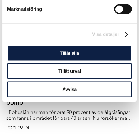
är en plats nästan ingen någonsin har hört talas om - Saya
Marknadsföring
de Malha Bank. Den har kallats för världens största
2025-03-28
osynliga ö och ligger långt ut i Indiska oceanen mellan
Mauritius och Seychellerna, mer än 30 mil från land.
Visa detaljer
Tillåt alla
Tillåt urval
Avvisa
”Skyddar vi inte ängarna släpper vi ut en
bomb”
I Bohuslän har man förlorat 90 procent av de ålgräsängar
som fanns i området för bara 40 år sen. Nu försöker man
återplantera ängarna, men det verkar svårare än vad man
2021-09-24
först trodde