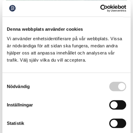
Att skörda sig ner genom ekosystemet
Denna webbplats använder cookies
Saya de Malha Bank ligger i Indiska oceanen mellan
Mauritius och Seychellerna, mer än 30 mil från land. Det
Vi använder enhetsidentifierare på vår webbplats. Vissa
sträcker sig över ett område lika stort som Schweiz och är
2025-03-30
är nödvändiga för att sidan ska fungera, medan andra
en av världens största sjögräsängar, vilket gör den till
planetens viktigaste kolsänka.
hjälper oss att anpassa innehållet och analysera vår
trafik. Välj själv vilka du vill acceptera.
Samtyckesval
Nödvändig
Inställningar
Att råna en bank – när ingen ser på
Statistik
Det kanske är den viktigaste platsen på jorden, men det