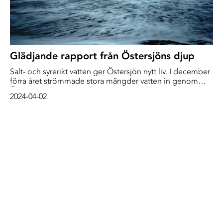
Glädjande rapport från Östersjöns djup
Salt- och syrerikt vatten ger Östersjön nytt liv. I december
förra året strömmade stora mängder vatten in genom
Öresund och Stora Bält. Nu visar färska undersökningar
2024-04-02
att inflödet redan har haft positiva effekter.