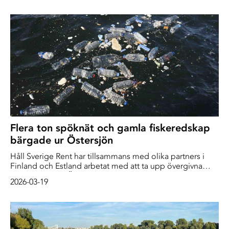
Flera ton spöknät och gamla fiskeredskap
bärgade ur Östersjön
Håll Sverige Rent har tillsammans med olika partners i
Finland och Estland arbetat med att ta upp övergivna
fiskeredskap ur Östersjön. Samtidigt har man spridit
2026-03-19
kunskap om problemet med bland annat spöknät till
fritidsfiskare och allmänhet. Under de tre år projektet
pågått har man plockat upp nästan 9000 meter spöknät
och över två ton förlorad fiskeutrustning ur havet.