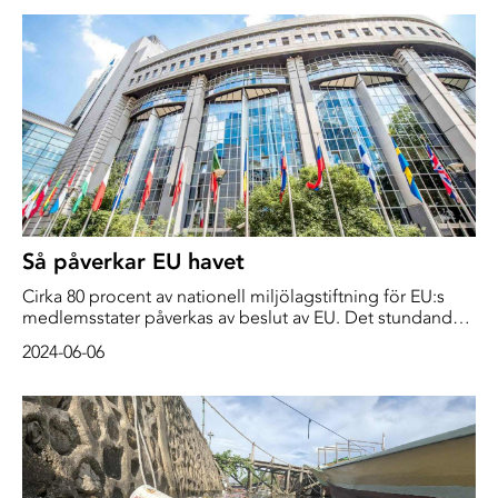
står idag och hur vi ska kunna komma till rätta med de
växande problemen som mikroplasterna orsakar.
Så påverkar EU havet
Cirka 80 procent av nationell miljölagstiftning för EU:s
medlemsstater påverkas av beslut av EU. Det stundande
Europaparlamentsvalet sker vart femte år. Men utslaget i
2024-06-06
valet kan få långsiktiga konsekvenser för havets hälsa,
bortom den femåriga mandatperioden.