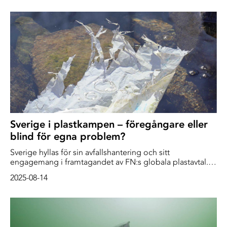
Sverige i plastkampen – föregångare eller
blind för egna problem?
Sverige hyllas för sin avfallshantering och sitt
engagemang i framtagandet av FN:s globala plastavtal.
Samtidigt läcker stora mängder plast ut i våra egna hav.
2025-08-14
Experter varnar för att plastutsläpp i Sverige – där både
mikroplaster, bräddning och avloppsslam bidrar till
föroreningar – fortsätter att hota våra vattenmiljöer.