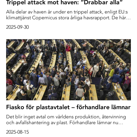
Trippel attack mot haven: ”Drabbar alla”
Alla delar av haven är under en trippel attack, enligt EU:s
klimattjänst Copernicus stora årliga havsrapport. De här
förändringarna påverkar oss alla – ekosystemen,
2025-09-30
samhället och ekonomin, säger oceanografen Karina von
Schuckmann.
Fiasko för plastavtalet – förhandlare lämnar
Det blir inget avtal om världens produktion, återvinning
och avfallshantering av plast. Förhandlare lämnar nu
mötet i Genève tomhänta.
2025-08-15