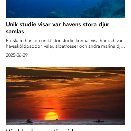
Unik studie visar var havens stora djur
samlas
Forskare har i en unikt stor studie kunnat visa hur och var
havssköldpaddor, valar, albatrosser och andra marina djur
färdas i haven och samlas längs kuster. Kunskapen ger
2025-06-29
viktigt underlag för beslut om vilka havsområden som i
första hand bör skyddas.