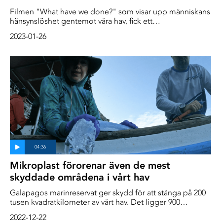
Filmen "What have we done?" som visar upp människans
hänsynslöshet gentemot våra hav, fick ett
hedersomnämnande i den internationella tävlingen
2023-01-26
DPG/Wetpixel Masters 2022.
Mikroplast förorenar även de mest
skyddade områdena i vårt hav
Galapagos marinreservat ger skydd för att stänga på 200
tusen kvadratkilometer av vårt hav. Det ligger 900
kilometer från fastlandet och är inte på några trafikerade
2022-12-22
farleder eller industrifiskevatten ännu, forskare, Jen Jones