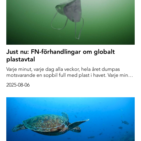
Just nu: FN-förhandlingar om globalt
plastavtal
Varje minut, varje dag alla veckor, hela året dumpas
motsvarande en sopbil full med plast i havet. Varje minut!
Och om vi inte gör någonting kommer den här siffran
2025-08-06
bara att öka. Beräkningar visar att om vi inte får stopp på
utsläppen av plast kommer dagens 11 miljoner ton
plastutsläpp per år öka till 37 miljoner ton år 2040.