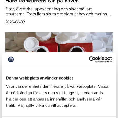
Hård konkurrens tär på haven
Plast, överfiske, uppvärmning och slagsmål om
resurserna. Trots flera akuta problem är hav och marina
resurser det mest underfinansierade av FN:s
2025-06-09
hållbarhetsmål. Vid havskonferensen i Nice ska länderna
nu försöka enas och hitta finansiering för att skydda och
bevara världens hav.
Denna webbplats använder cookies
Vi använder enhetsidentifierare på vår webbplats. Vissa
Trendbrott – fler plastkorkar längs
är nödvändiga för att sidan ska fungera, medan andra
västkusten
hjälper oss att anpassa innehållet och analysera vår
EU-lagen som skulle minska antalet korkar som slängs i
trafik. Välj själv vilka du vill acceptera.
naturen infördes i fjol. Men enligt en ny rapport ökade
samtidigt antalet plastkorkar som förorenar stränderna