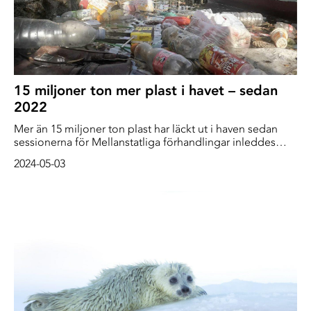
15 miljoner ton mer plast i havet – sedan
2022
Mer än 15 miljoner ton plast har läckt ut i haven sedan
sessionerna för Mellanstatliga förhandlingar inleddes
2022. Den fjärde sessionen (INC-4) markerade en
2024-05-03
avgörande tidpunkt i utvecklingen av ett globalt
plastavtal. Trots det lämnar många mötet besvikna när
förhandlingarna avslutas i Ottawa, Kanada. Frågan om en
minskning av plastproduktionen, en nyckelbestämmelse,
utelämnades från mandatet för ytterligare tekniska
diskussioner.