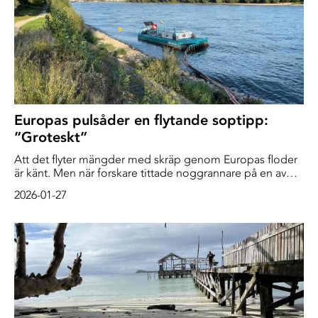
Europas pulsåder en flytande soptipp:
”Groteskt”
Att det flyter mängder med skräp genom Europas floder
är känt. Men när forskare tittade noggrannare på en av
kontinentens viktigaste farleder gjorde de en oväntad
2026-01-27
upptäckt – problemet är betydligt större än vad man
tidigare trott.