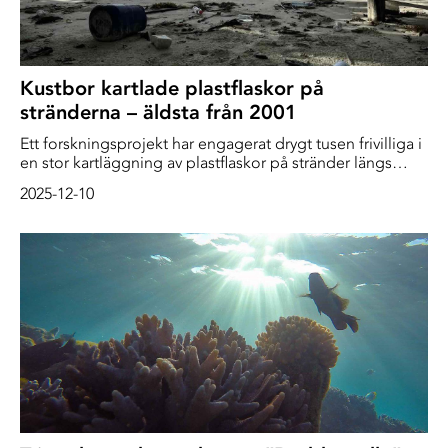
Kustbor kartlade plastflaskor på
stränderna – äldsta från 2001
Ett forskningsprojekt har engagerat drygt tusen frivilliga i
en stor kartläggning av plastflaskor på stränder längs
central- och sydamerikanska Stillahavskusten, något
2025-12-10
som Mongabay var först att rapportera om. Forskarna
bakom studien förespråkar att ett pantsystem införs.