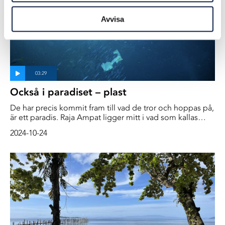
Avvisa
Också i paradiset – plast
De har precis kommit fram till vad de tror och hoppas på,
är ett paradis. Raja Ampat ligger mitt i vad som kallas
”koralltriangeln” som sträcker sig från Filippinerna ner till
2024-10-24
Malaysia, Indonesien och bort till Öst Timor.