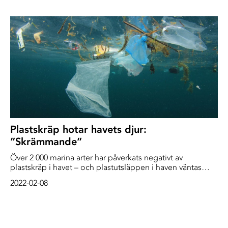
hittar mikroplast i vattnet i hela reservatet.
Plastskräp hotar havets djur:
”Skrämmande”
Över 2 000 marina arter har påverkats negativt av
plastskräp i havet – och plastutsläppen i haven väntas
fyrdubblas till år 2050. Det konstaterar Världsnaturfonden
2022-02-08
WWF i en ny rapport som är en sammanställning av
omkring 2 500 forskningsstudier