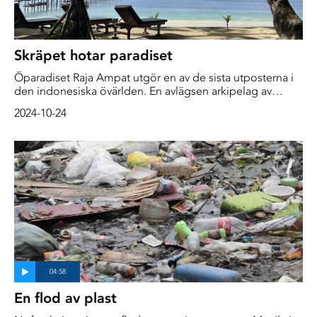
Skräpet hotar paradiset
Öparadiset Raja Ampat utgör en av de sista utposterna i
den indonesiska övärlden. En avlägsen arkipelag av
frodiga öar med vita stränder omgivna av turkost vatten –
2024-10-24
en unik plats som utmärker sig för sin biologiska
mångfald. Men inte ens här får naturen vara ifred för
människans avtryck. Den ökade mängden skräp i vattnet
blir ett allt större problem med flera bottnar.
En flod av plast