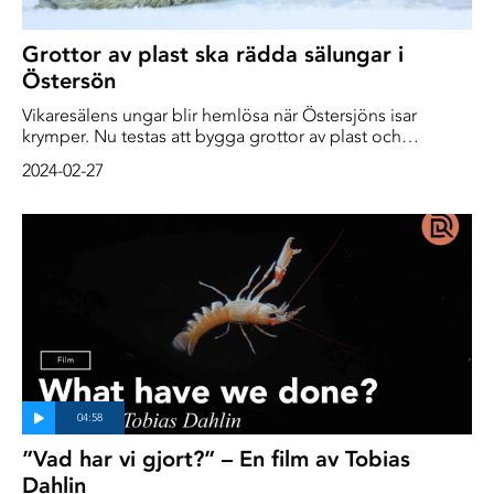
Grottor av plast ska rädda sälungar i
Östersön
Vikaresälens ungar blir hemlösa när Östersjöns isar
krymper. Nu testas att bygga grottor av plast och
plywood för att få ungarna att överleva i ett allt varmare
2024-02-27
klimat.
”Vad har vi gjort?” – En film av Tobias
Dahlin