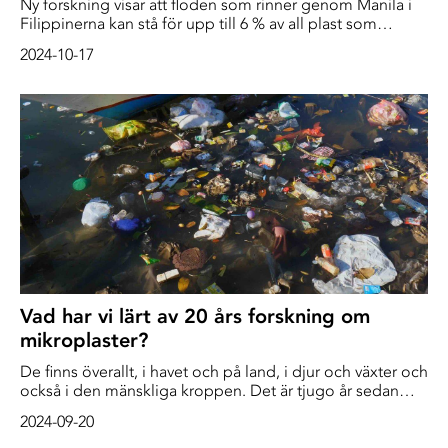
Ny forskning visar att floden som rinner genom Manila i
Filippinerna kan stå för upp till 6 % av all plast som
hamnar i haven. En stor del av plasten kommer
2024-10-17
förmodligen från den stora användningen av
engångsförpackningar i plast. Förpackningarna är svåra
att återvinna och bidrar i hög grad till miljöförstöring,
särskilt i floder och hav.
Vad har vi lärt av 20 års forskning om
mikroplaster?
De finns överallt, i havet och på land, i djur och växter och
också i den mänskliga kroppen. Det är tjugo år sedan
termen ”mikroplaster” definierades i en vetenskaplig
2024-09-20
artikel och så här, tjugo år senare, har den ansedda
tidskriften Science tagit sig an uppgiften att granska var vi