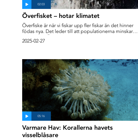
Överfisket – hotar klimatet
Överfiske är när vi fiskar upp fler fiskar än det hinner
födas nya. Det leder till att populationerna minskar
hela tiden. Överfisket hotar fisken i havet – men det
2025-02-27
finns kanske ett större hot. Lyssna på forskaren Mark
Erdmann som berättar om hur klimatförändringar oc
överfiske hänger ihop.
Varmare Hav: Korallerna havets
visselblåsare