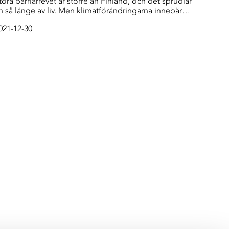
tora barriärrevet är större än Finland, och det sprudlar
n så länge av liv. Men klimatförändringarna innebär
lera sorters hot mot korallrevets framtid
021-12-30