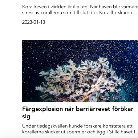
Korallreven i världen är illa ute. När haven blir varmar
stressas korallerna som till slut dör. Korallforskaren
Tessa Hempson kallar korallerna för ”kanariefågeln i
2023-01-13
gruvan”. Den lilla fågeln som förr i tiden placerades
långt nere i gruvschakten, för när den dog visste man
att syret i gruvan snart tog slut. En visselblåsare som
drabbas långt innan vi människor drabbas.
Färgexplosion när barriärrevet förökar
sig
Under tisdagskvällen kunde forskare konstatera att
korallerna skickar ut spermier och ägg i Stilla havet fö
att föröka sig. "Det är glädjande att se revet ge liv",