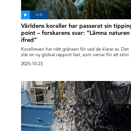
Världens koraller har passerat sin tippin
point – forskarens svar: ”Lämna naturen
ifred”
Korallreven har nått gränsen för vad de klarar av. Det
slår en ny global rapport fast, som varnar för att störr
delen av reven troligen kommer försvinna om inte
2025-10-23
kraftfulla klimatåtgärder sätts in. Men mitt i krisen fin
platser som visar att återhämtning är möjlig – om
naturen får en chans.