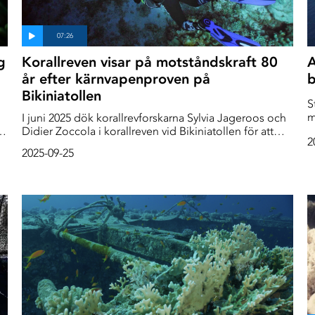
g
Korallreven visar på motståndskraft 80
A
år efter kärnvapenproven på
b
Bikiniatollen
S
m
I juni 2025 dök korallrevforskarna Sylvia Jageroos och
h
e
Didier Zoccola i korallreven vid Bikiniatollen för att
2
observera korallrevens ekosystem, identifiera koraller
2025-09-25
ns
och samla in prover. Nästan 80 år efter att amerikanska
kärnvapenprov ödelade atollen är det ett
överraskande motståndskraftigt och friskt ekosystem
de hittar. Tillbaka i labbet ska de analysera fynden för
att se om de har hittat korallarter som är ovanligt
motståndskraftiga mot klimatförändringarnas effekter.