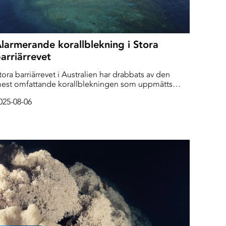
larmerande korallblekning i Stora
arriärrevet
tora barriärrevet i Australien har drabbats av den
est omfattande korallblekningen som uppmätts
ittills, enligt en regeringsrapport.
025-08-06