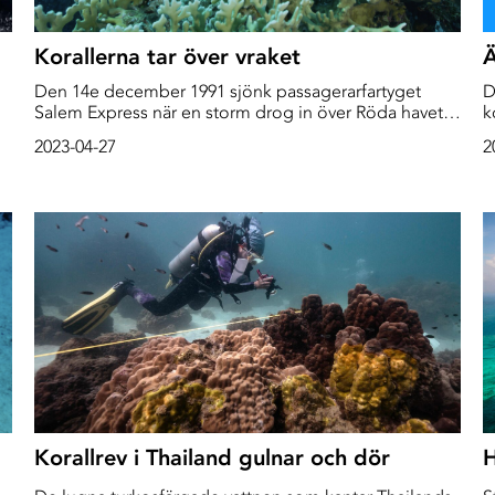
Korallerna tar över vraket
Ä
Den 14e december 1991 sjönk passagerarfartyget
D
Salem Express när en storm drog in över Röda havet.
k
Förlisningen var en mänsklig tragedi. Bland
s
2023-04-27
2
passagerarna fanns hundratals pilgrimer som var på
l
h
väg hem från Mecka.
Korallrev i Thailand gulnar och dör
H