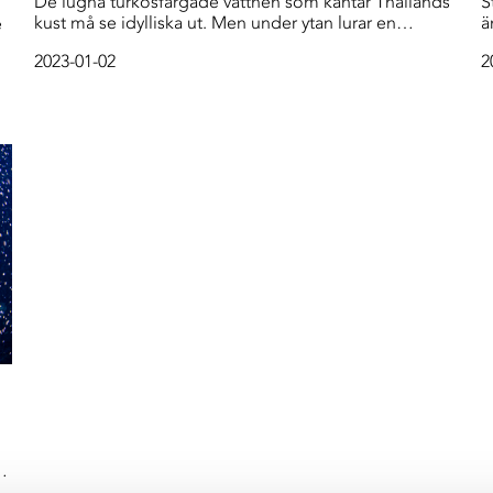
De lugna turkosfärgade vattnen som kantar Thailands
S
kust må se idylliska ut. Men under ytan lurar en
ä
e
förrädisk sjukdom som sprider sig alltmer och tar död
f
2023-01-02
2
på de livsviktiga korallreven.
r