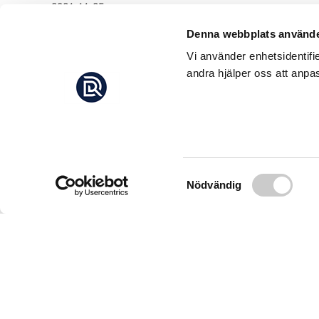
2021-11-25
säger marinforskaren Gareth Phillips
Denna webbplats använde
Vi använder enhetsidentifi
andra hjälper oss att anpas
Samtyckesval
Nödvändig