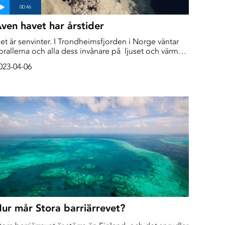
ven havet har årstider
et är senvinter. I Trondheimsfjorden i Norge väntar
orallerna och alla dess invånare på ljuset och värmen
om ska komma tillbaka. Havet har, precis som på
023-04-06
and, årstider som påverkar beteenden och tillväxt.
ur mår Stora barriärrevet?