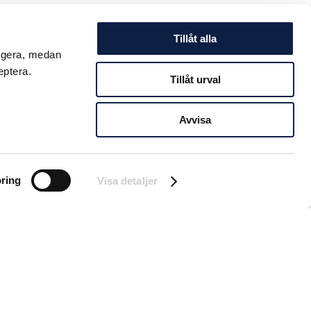
Tillåt alla
ungera, medan
eptera.
Tillåt urval
Avvisa
ring
Visa detaljer