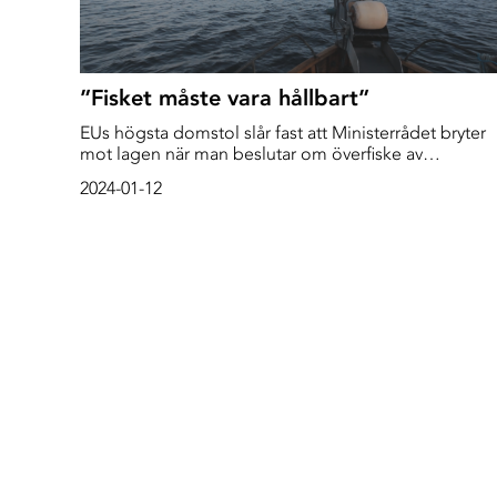
”Fisket måste vara hållbart”
EUs högsta domstol slår fast att Ministerrådet bryter
mot lagen när man beslutar om överfiske av
”målarter”, bestånd som fisket är direkt riktat mot.
2024-01-12
Men samtidigt ger domstolen ministrarna rätt till
”flexibilitet” vad gäller bifångster.