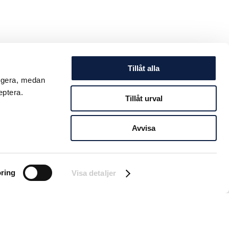
Tillåt alla
ungera, medan
eptera.
Tillåt urval
Avvisa
ring
Visa detaljer