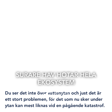
SURARE HAV HOTAR HELA
EKOSYSTEM
19 jun, 2025
Du ser det inte över vattenytan och just det är
FORSKNING
ett stort problemen, för det som nu sker under
ytan kan mest liknas vid en pågående katastrof.