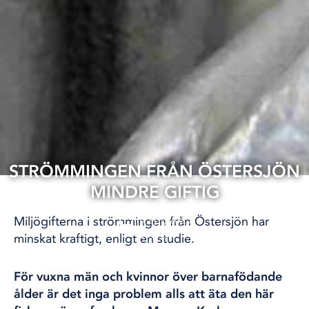
STRÖMMINGEN FRÅN ÖSTERSJÖN
MINDRE GIFTIG
14 apr, 2025
Miljögifterna i strömmingen från Östersjön har
ÖVRIGT
minskat kraftigt, enligt en studie.
För vuxna män och kvinnor över barnafödande
ålder är det inga problem alls att äta den här