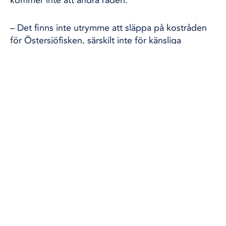
kommer inte att ändra råden.
– Det finns inte utrymme att släppa på kostråden
för Östersjöfisken, särskilt inte för känsliga
grupper, säger Sabina Litens Karlsson, toxikolog
på Livsmedelsverket, till SVT.
Omslagsbild: Hasse Holmberg/TT Halterna av
dioxin och PCB har minskat i strömming från
Östersjön. Arkivbild.
Text
TT/Nyhetsbyrån
Foto
Hasse Holmberg/TT
FACEBOOK
TWITTER
DELA
DELA PÅ