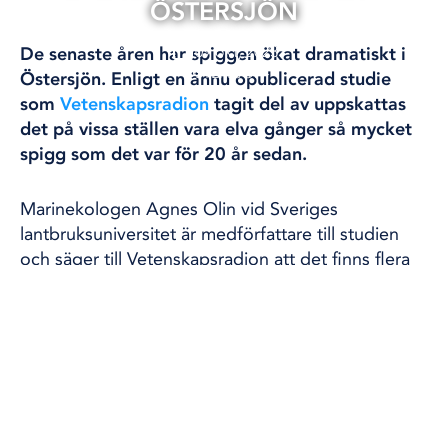
ÖSTERSJÖN
09 okt, 2023
De senaste åren har spiggen ökat dramatiskt i
ÖSTERSJÖN
Östersjön. Enligt en ännu opublicerad studie
som
Vetenskapsradion
tagit del av uppskattas
det på vissa ställen vara elva gånger så mycket
spigg som det var för 20 år sedan.
Marinekologen Agnes Olin vid Sveriges
lantbruksuniversitet är medförfattare till studien
och säger till Vetenskapsradion att det finns flera
anledningar till att spiggen blir ökar i antal.
-Mycket är väl att det finns mindre rovfisk både här
vid kusten men också i utsjön, till exempel mindre
torsk som kan äta spiggen, säger Agnes Olin.
Spiggen gynnas också av övergödning och av