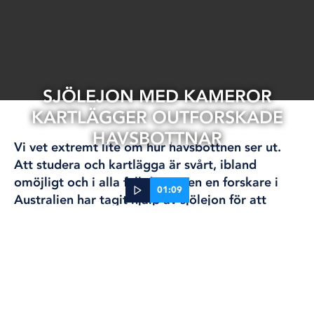
SJÖLEJON MED KAMEROR
KARTLÄGGER OUTFORSKADE
HAVSBOTTNAR
Vi vet extremt lite om hur havsbottnen ser ut.
Att studera och kartlägga är svårt, ibland
omöjligt och i alla fall dyrt. Men en forskare i
01:09
Australien har tagit hjälp av sjölejon för att
kunna kartlägga stora områden.
12 sep, 2024
FORSKNING
Nathan Angelakis satte små lätta kameror på åtta
australiska sjölejon
(Neophoca cinerea) och fick
tillbaka 89 timmar film.