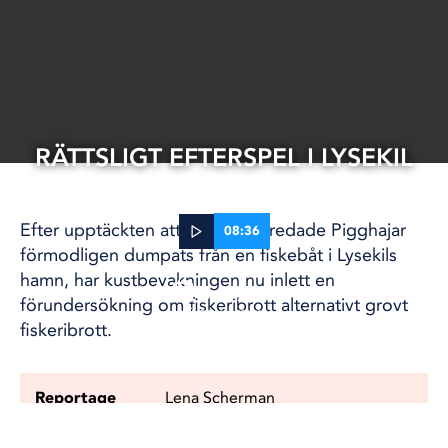
RÄTTSLIGT EFTERSPEL I LYSEKIL
Efter upptäckten att ett 70-tal fredade Pigghajar
08:36
förmodligen dumpats från en fiskebåt i Lysekils
hamn, har kustbevakningen nu inlett en
04 apr, 2022
förundersökning om fiskeribrott alternativt grovt
VÄSTKUSTEN
fiskeribrott.
Reportage
Lena Scherman
Foto
Kristoffer Klarén