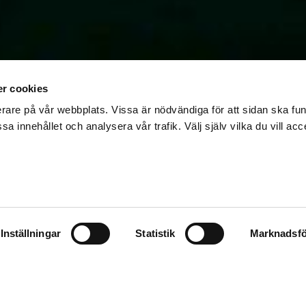
r cookies
erare på vår webbplats. Vissa är nödvändiga för att sidan ska f
sa innehållet och analysera vår trafik. Välj själv vilka du vill acc
NEKOLOG KRITISK
ÅLFÖRBUD PÅ FÖR
vs- och vattenmyndigheten trålförbudet från fyra sjömil
strömmingen i centrala Östersjön.
Men marinekolog 
Inställningar
Statistik
Marknadsfö
att göra någon skillnad.
12 feb, 2025
FISKE
gör ett vetenskapligt projekt, och gäller från och med 1 
nrik Svedäng, marinekolog vid Stockholms universitet, m