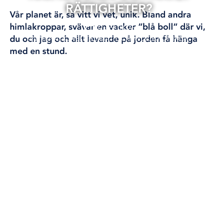
RÄTTIGHETER?
Vår planet är, så vitt vi vet, unik. Bland andra
himlakroppar, svävar en vacker ”blå boll” där vi,
02 apr, 2026
du och jag och allt levande på jorden få hänga
INTERNATIONELLT
KLIMAT OCH MILJÖ
KRÖNIKOR
med en stund.
I dagarna kommer vi få se nya vackra bilder
hemskickade från månfarkosten Artemis II.
Artemis som bland annat anses vara vildmarkens
beskyddare inom den grekiska mytologin.
Krönika: Marika Griehsel
Tillsammans med havet, berg floder, älvar, skog,
slätter, savanner, moln, regn, snö, ja allt som
planeten består av och utgör, lever vi här.