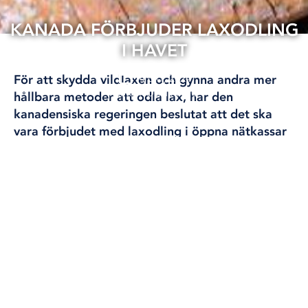
KANADA FÖRBJUDER LAXODLING
I HAVET
14 okt, 2024
För att skydda vildlaxen och gynna andra mer
KLIMAT OCH MILJÖ
hållbara metoder att odla lax, har den
kanadensiska regeringen beslutat att det ska
vara förbjudet med laxodling i öppna nätkassar
ute i havet från och med juli 2029.
Oron har länge funnits om att laxodlingarna
påverkar den vilda laxen negativt på många olika
sätt. Kanada har haft flera utbrott av laxlus och
olika sjukdomar bland den odlade laxen, som
genom de öppna kassarna har kunnat sprida sig ut
i havet.