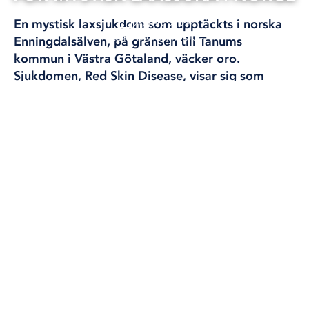
26 feb, 2024
En mystisk laxsjukdom som upptäckts i norska
KLIMAT OCH MILJÖ
Enningdalsälven, på gränsen till Tanums
kommun i Västra Götaland, väcker oro.
Sjukdomen, Red Skin Disease, visar sig som
hudblödningar, svamp och sår på fiskens buk,
vilket gör att laxarna ruttnar levande.
RED SKIN DISEASE HAR DRABBAT LAX I NORSKA