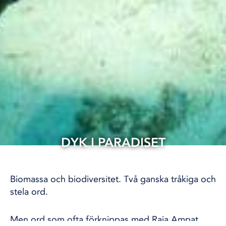
DYK I PARADISET
23 feb, 2024
KRÖNIKOR
Biomassa och biodiversitet. Två ganska tråkiga och
stela ord.
Men ord som ofta förknippas med Raja Ampat.