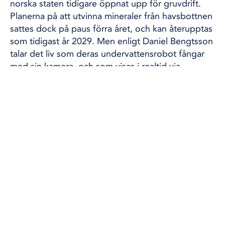
norska staten tidigare öppnat upp för gruvdrift.
Planerna på att utvinna mineraler från havsbottnen
sattes dock på paus förra året, och kan återupptas
som tidigast år 2029. Men enligt Daniel Bengtsson
talar det liv som deras undervattensrobot fångar
med sin kamera, och som visas i realtid via
fartygets livestream
, mot några framtida
gruvplaner.
– På delar av jordskorpan, manganskorpan som är
full av mineraler, växer det svampdjur och
mjukhavskoraller och en rad små djur som vi inte
ens vet namnen på. Så att bedriva gruvdrift här
vore vansinne, säger Daniel Bengtsson.
Vill se skydd av havet
Istället hoppas Greenpeace att fynden som görs