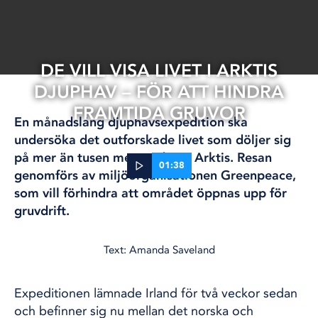
DE VILL VISA LIVET I ARKTIS
DJUPHAV – FÖR ATT HINDRA
FRAMTIDA GRUVOR
En månadslång djuphavsexpedition ska
undersöka det outforskade livet som döljer sig
på mer än tusen meters djup i Arktis. Resan
01:38
genomförs av miljöorganisationen Greenpeace,
som vill förhindra att området öppnas upp för
25 maj, 2026
gruvdrift.
FORSKNING
INTERNATIONELLT
KLIMAT OCH MILJÖ
Text: Amanda Saveland
Expeditionen lämnade Irland för två veckor sedan
och befinner sig nu mellan det norska och