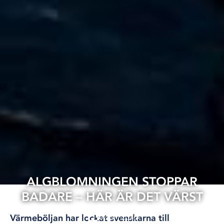
ALGBLOMNINGEN STOPPAR
BADARE – HÄR ÄR DET VÄRST
02 jul, 2026
Värmeböljan har lockat svenskarna till