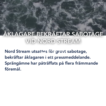
ÅKLAGARE BEKRÄFTAR SABOTAGE
VID NORD STREAM
18 nov, 2022
Nord Stream utsattes för grovt sabotage,
ÖSTERSJÖN
bekräftar åklagaren i ett pressmeddelande.
Sprängämne har påträffats på flera främmande
föremål.
Nordstream utsattes för grovt sabotage, bekräftar
åklagaren. Arkivbilf
Kammaråklagare Mats Ljungqvist, som leder den