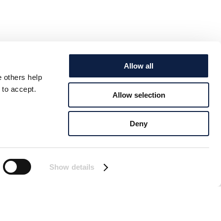
Allow all
e others help
 to accept.
Allow selection
Deny
Show details