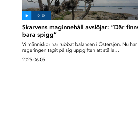
Skarvens maginnehåll avslöjar: “Där finn
bara spigg”
Vi människor har rubbat balansen i Östersjön. Nu har
regeringen tagit på sig uppgiften att ställa
ekosystemet till rätta - genom att skjuta mer säl och
2025-06-05
skarv. Men är det sälen som bidragit till att
strömmingen och gäddorna minskat och är det
skarven som äter upp abborrarna? Vi är med när någr
skarvar dissekeras och deras maginnehåll avslöjar
något helt annat.