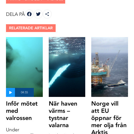
FACEBOOK
TWITTER
DELA
DELA PÅ
RELATERADE ARTIKLAR
Inför mötet
När haven
Norge vill
med
värms –
att EU
valrossen
tystnar
öppnar för
valarna
mer olja från
Under
Arktis