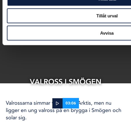
Tillåt urval
Avvisa
VALROSS I SMÖGEN
Valrossarna simmar vanligtvis i Arktis, men nu
03:06
ligger en ung valross på en brygga i Smögen och
solar sig.
13 mar, 2022
VÄSTKUSTEN