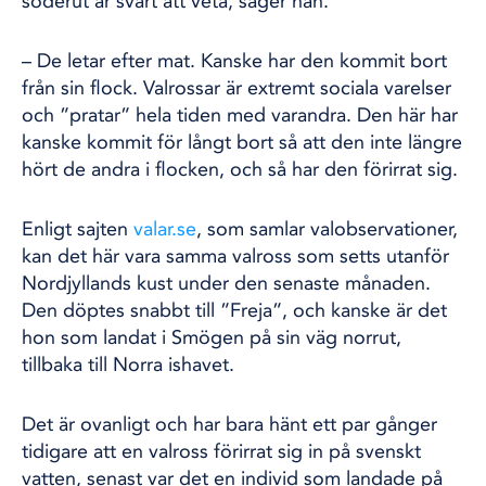
söderut är svårt att veta, säger han.
– De letar efter mat. Kanske har den kommit bort
från sin flock. Valrossar är extremt sociala varelser
och ”pratar” hela tiden med varandra. Den här har
kanske kommit för långt bort så att den inte längre
hört de andra i flocken, och så har den förirrat sig.
Enligt sajten
valar.se
, som samlar valobservationer,
kan det här vara samma valross som setts utanför
Nordjyllands kust under den senaste månaden.
Den döptes snabbt till ”Freja”, och kanske är det
hon som landat i Smögen på sin väg norrut,
tillbaka till Norra ishavet.
Det är ovanligt och har bara hänt ett par gånger
tidigare att en valross förirrat sig in på svenskt
vatten, senast var det en individ som landade på