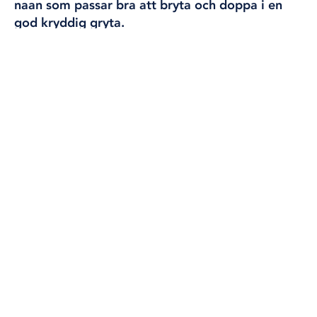
naan som passar bra att bryta och doppa i en
god kryddig gryta.
8 bröd | 1,5 timmar
Ingredienser
5 dl turkisk yoghurt
25 g jäst
1 tsk salt
1-2 msk torkade sockertångsflingor
9-10 dl vetemjöl (välj gärna kulturspannmål som
dinkel eller öländskt lantvete)