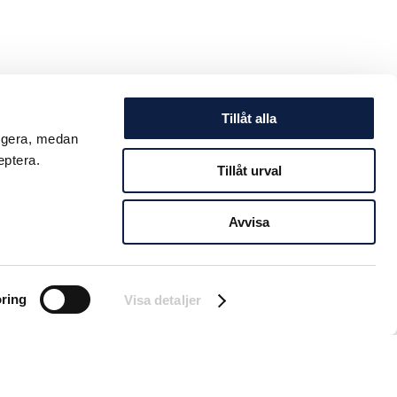
Tillåt alla
ungera, medan
eptera.
Tillåt urval
Avvisa
ring
Visa detaljer