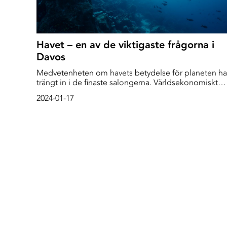
Havet – en av de viktigaste frågorna i
Davos
Medvetenheten om havets betydelse för planeten ha
trängt in i de finaste salongerna. Världsekonomiskt
forum (WEF) i Davos samlar några av världens
2024-01-17
mäktigaste beslutsfattare inom politik och näringsliv.
Företagsledare, internationella politiker och
”framstående intellektuella” diskuterar det arrangör
definierar som de mest angelägna frågorna för
världen. I år står miljön och havet högt på agendan.