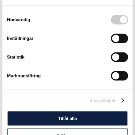
Samtyckesval
Regeringen går vidare med vindkraftverk
Nödvändig
till havs
Regeringen går vidare med planerna på två
Inställningar
vindkraftsparker till havs, ett projekt kallat "Västvind" i
Västerhavet och ett kallat "Dyning" i Östersjön.
2024-01-26
Statistik
Marknadsföring
Visa detaljer
Tillåt alla