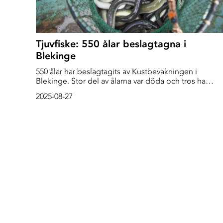
Tjuvfiske: 550 ålar beslagtagna i
Blekinge
550 ålar har beslagtagits av Kustbevakningen i
Blekinge. Stor del av ålarna var döda och tros ha
fiskats för att säljas vidare. Fyra förundersökningar om
2025-08-27
brott har inletts.