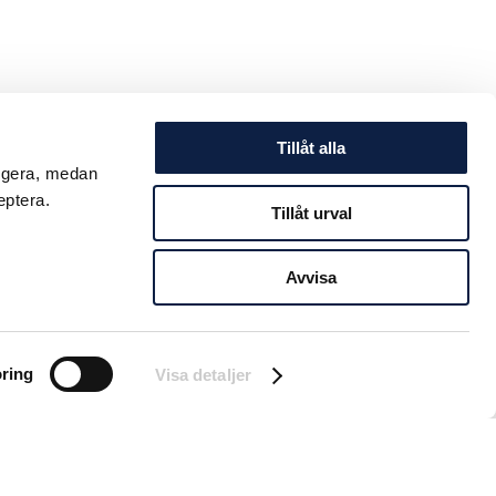
Tillåt alla
ungera, medan
eptera.
Tillåt urval
Avvisa
ring
Visa detaljer