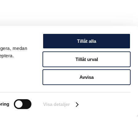
Tillåt alla
ungera, medan
eptera.
Tillåt urval
Avvisa
ring
Visa detaljer