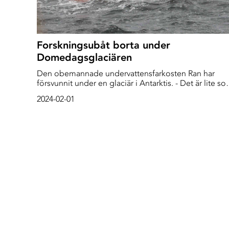
Forskningsubåt borta under
Domedagsglaciären
Den obemannade undervattensfarkosten Ran har
försvunnit under en glaciär i Antarktis. - Det är lite som
att leta efter en nål i en höstack, men utan att ens vet
2024-02-01
var höstacken är, säger Anna Wåhlin, projektledare
och professor vid Göteborgs universitet, i ett
pressmeddelande.