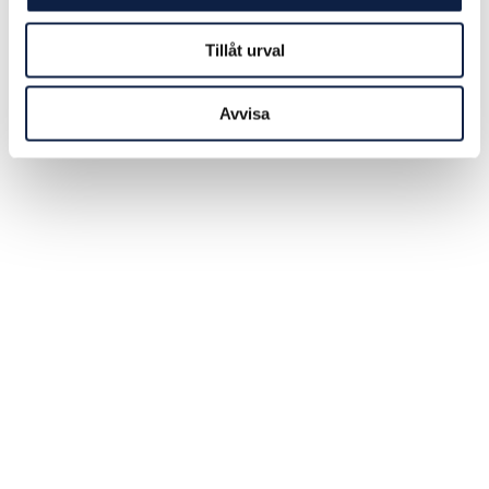
barriär" som stoppar fiskare i ett omtvistat område i
Sydkinesiska havet, rapporterar CNN.
2023-09-26
Tillåt urval
Avvisa