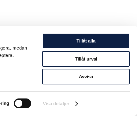
Tillåt alla
ungera, medan
eptera.
Tillåt urval
Avvisa
ring
Visa detaljer