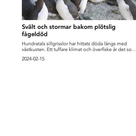
Svält och stormar bakom plötslig
fågeldöd
Hundratals sillgrisslor har hittats döda längs med
västkusten. Ett tuffare klimat och överfiske är det som
tycks vara orsaken till att fåglarna svälter ihjäl.
2024-02-15