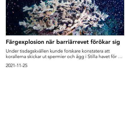
Färgexplosion när barriärrevet förökar sig
Under tisdagskvällen kunde forskare konstatera att
korallerna skickar ut spermier och ägg i Stilla havet för att
föröka sig. "Det är glädjande att se revet ge liv", säger
2021-11-25
marinforskaren Gareth Phillips