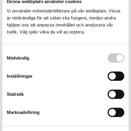
Denna webbplats använder cookies
tio åren
Vi använder enhetsidentifierare på vår webbplats. Vissa
Under det senaste årtiondet har havstemperaturen i Stora
barriärrevet utanför Australiens kust varit den varmaste
är nödvändiga för att sidan ska fungera, medan andra
under 400 år, enligt en färsk studie som publicerats i den
hjälper oss att anpassa innehållet och analysera vår
2024-08-08
ansedda tidskriften Nature.
trafik. Välj själv vilka du vill acceptera.
Samtyckesval
Nödvändig
Inställningar
Statistik
Korallblekningen sprider sig runt jorden
Marknadsföring
Forskare larmar om att den betydande korallblekning,
som den amerikanska vädermyndigheten NOAA tidigare
i år larmat om, har spridit sig till flera platser på jorden.
2024-05-17