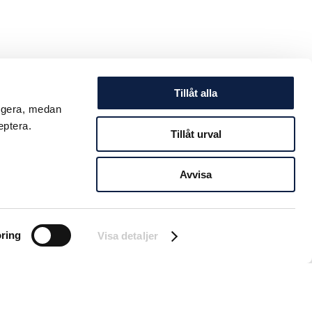
Tillåt alla
ungera, medan
eptera.
Tillåt urval
Avvisa
ring
Visa detaljer