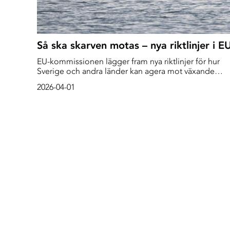
Så ska skarven motas – nya riktlinjer i E
EU-kommissionen lägger fram nya riktlinjer för hur
Sverige och andra länder kan agera mot växande
mängder av storskarv. ”Vi fortsätter att skydda fåglar
2026-04-01
och fisk och ger samtidigt bönder, fiskare, skogvakta
och företag fungerande och balanserade regler”,
skriver miljökommissionären Jessika Roswall i
ett pressmeddelande.