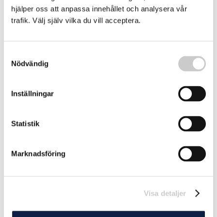
hjälper oss att anpassa innehållet och analysera vår
trafik. Välj själv vilka du vill acceptera.
Efter kabelbrott: Fartyg eskorteras från
Finland
Samtyckesval
Fartyget Fitburg som i förra veckan beslagtogs av
Nödvändig
finländsk polis eskorteras på måndagen ut ur Finland till
internationellt vatten, meddelar Centralkriminalpolisen.
2026-01-12
Inställningar
Statistik
Marknadsföring
Visa detaljer
Spökskeppen smörjer den ryska