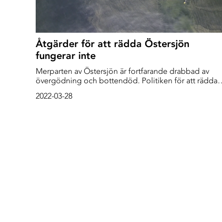
Åtgärder för att rädda Östersjön
fungerar inte
Merparten av Östersjön är fortfarande drabbad av
övergödning och bottendöd. Politiken för att rädda
havet fungerar inte, enligt en färsk studie. Inget land
2022-03-28
har genomfört allt de lovat för att minska
näringsutsläppen från jordbruket