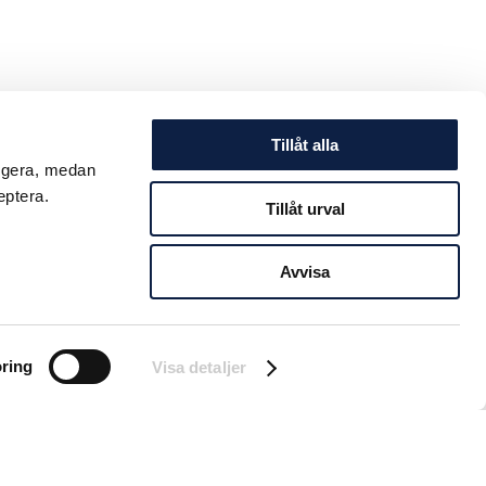
Tillåt alla
ungera, medan
eptera.
Tillåt urval
Avvisa
ring
Visa detaljer