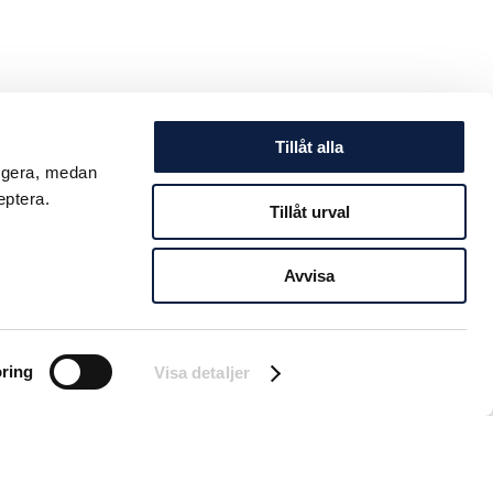
Tillåt alla
ungera, medan
eptera.
Tillåt urval
Avvisa
ring
Visa detaljer