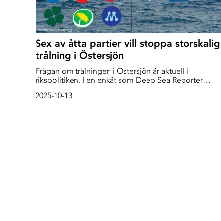
Sex av åtta partier vill stoppa storskalig
trålning i Östersjön
Frågan om trålningen i Östersjön är aktuell i
rikspolitiken. I en enkät som Deep Sea Reporter
skickat ut till riksdagspartierna svarar alla förutom
2025-10-13
Sverigedemokraterna och Kristdemokraterna att de i
någon mån vill stoppa trålningen i Östersjön.