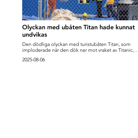
Olyckan med ubåten Titan hade kunnat
undvikas
Den dödliga olyckan med turistubåten Titan, som
imploderade när den dök ner mot vraket av Titanic,
hade kunna förhindras. Det visar en rapport från den
2025-08-06
amerikanska kustbevakningen.