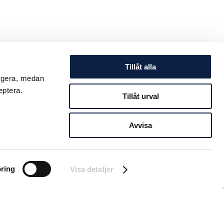
Tillåt alla
ungera, medan
eptera.
Tillåt urval
Avvisa
ring
Visa detaljer