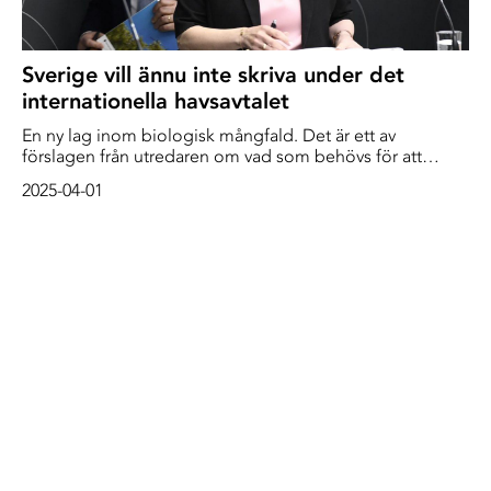
Sverige vill ännu inte skriva under det
internationella havsavtalet
En ny lag inom biologisk mångfald. Det är ett av
förslagen från utredaren om vad som behövs för att
Sverige ska kunna ansluta sig till det globala avtalet som
2025-04-01
ska skydda världshavet.