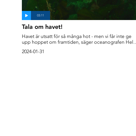
Tala om havet!
Havet är utsatt för så många hot - men vi får inte ge
upp hoppet om framtiden, säger oceanografen Hel
Czerski. Genom att sprida kunskap om livet under yt
2024-01-31
kan vi engagera fler människor i kampen för ett friskt
hav till kommande generationer. We have to talk
about it, säger Helen Czerski…