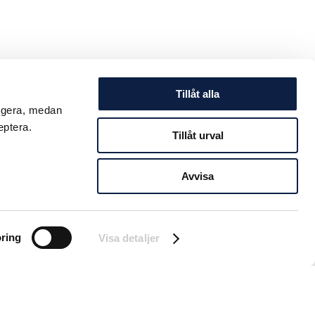
Tillåt alla
ungera, medan
eptera.
Tillåt urval
Avvisa
ring
Visa detaljer