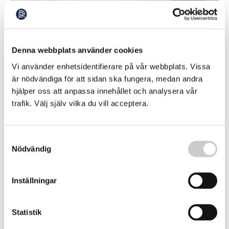
Omstridd svensk matfisk i butik i höst
Denna webbplats använder cookies
I höst kan du att hitta svenskodlad regnbågslax i
livsmedelsbutiker i Sverige. Fiskodlare i landet satsar
Vi använder enhetsidentifierare på vår webbplats. Vissa
stort genom ett första avtal med livsmedelskedjan Ica,
2026-08-06
är nödvändiga för att sidan ska fungera, medan andra
bekräftar båda parterna. Men expansionen av svensk
matfisk väcker hård kritik. Hittills har svenska
hjälper oss att anpassa innehållet och analysera vår
konsumenter varit vana vid att laxen i livsmedelsbutikerna
trafik. Välj själv vilka du vill acceptera.
till största del är odlad i Norge. I höst […]
Samtyckesval
Nödvändig
Inställningar
Upprop för att stoppa laxodling utanför
Statistik
Falklandsöarna