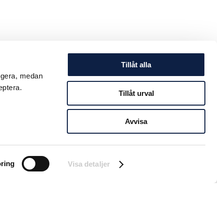
Tillåt alla
ungera, medan
eptera.
Tillåt urval
Avvisa
ring
Visa detaljer