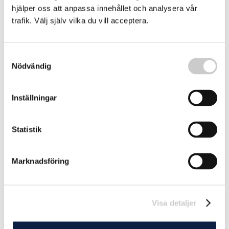
hjälper oss att anpassa innehållet och analysera vår
trafik. Välj själv vilka du vill acceptera.
Regeringen öppnar för mer ålfiske
Samtyckesval
Nödvändig
Regeringen öppnar för att tillåta ett begränsat småskaligt
fiske efter ål. Det kan också bli möjligt att överlåta
ålfisketillstånd till nästa generation, enligt
Inställningar
2024-01-03
regleringsbrevet till Havs- och vattenmyndigheten.
Statistik
Marknadsföring
Visa detaljer