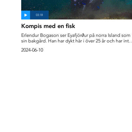
Kompis med en fisk
Erlendur Bogason ser Eyafjör∂ur på norra Island som
sin bakgård. Han har dykt här i över 25 år och har inte
bara blivit bekant med fjorden och dess invånare uta
2024-06-10
har fått några överraskande fiskvänner. Den nära
kontakten som Erlendur har med Stephanie, kattfisk
och de andra invånarna i detta marina skyddade
område är häpnadsväckande. Det ger oss en helt ny
insikt om komplexiteten i fiskars beteenden och hur
de interagerar.