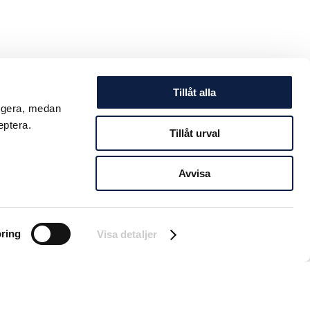
Tillåt alla
ungera, medan
eptera.
Tillåt urval
Avvisa
ring
Visa detaljer