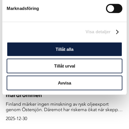
ny rapport i EU-parlamentet.
Marknadsföring
2026-02-26
Visa detaljer
Tillåt alla
Tillåt urval
Avvisa
Spänt i Finska viken: Krock med färja
mardrömmen
Finland märker ingen minskning av rysk oljeexport
genom Östersjön. Däremot har riskerna ökat när skeppen
i ”skuggflottan” blir allt skraltigare, och sjönavigation
2025-12-30
störs ut i den trånga Finska viken. - Det värsta scenariot
vore en kollision med en fullsatt Finlandsfärja, säger