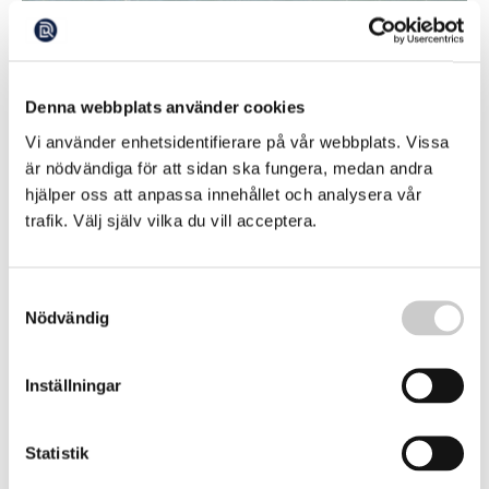
Nya EU-sanktioner – rysk torsk förbjuds
Denna webbplats använder cookies
Ett inreseförbud för ryska tidigare soldater som varit
aktiva under det fullskaliga anfallskriget mot Ukraina. Det
Vi använder enhetsidentifierare på vår webbplats. Vissa
föreslår EU-kommissionen i ett 21:a sanktionspaket mot
2026-06-11
är nödvändiga för att sidan ska fungera, medan andra
den ryska krigsekonomin.
hjälper oss att anpassa innehållet och analysera vår
trafik. Välj själv vilka du vill acceptera.
Samtyckesval
Nödvändig
Inställningar
Miljardimport av rysk fisk – via Kina
Statistik
Rysk fisk för miljarder importeras till EU via Kina, visar en