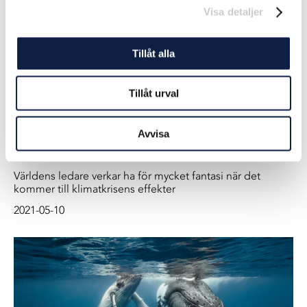
Visa detaljer
Tillåt alla
Tillåt urval
Avvisa
Världens ledare verkar ha för mycket
fantasi
Världens ledare verkar ha för mycket fantasi när det
kommer till klimatkrisens effekter
2021-05-10