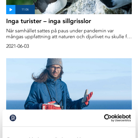
Inga turister – inga sillgrisslor
När samhället sattes på paus under pandemin var
mångas uppfattning att naturen och djurlivet nu skulle få
en chans att återhämta sig. Men för sillgrisslorna på Stora
2021-06-03
Karlsö blev det tvärtom – de saknade turisterna
Stora Karlsös fågelskådande rebell
Jonas Hentati Sundberg är marinbiolog och har forskat