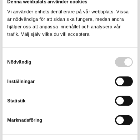
Denna webbplats använder cookies
på sillgrissor, på Stora Karlsö, i snart två decennier. När ön
stängdes ner för turister under pandemin så upptäckte
Vi använder enhetsidentifierare på vår webbplats. Vissa
2021-05-28
han något fascinerande: Sillgrisslorna behövde turisterna
är nödvändiga för att sidan ska fungera, medan andra
för att överleva
hjälper oss att anpassa innehållet och analysera vår
trafik. Välj själv vilka du vill acceptera.
Samtyckesval
Nödvändig
Inställningar
Forskare hoppas på viral gäddvandring
Statistik
E-dna har använts för att bland annat spåra coronavirusets
spridning i våra avloppsvatten – nu testar forskare
metoden på gäddor
Marknadsföring
2021-05-10