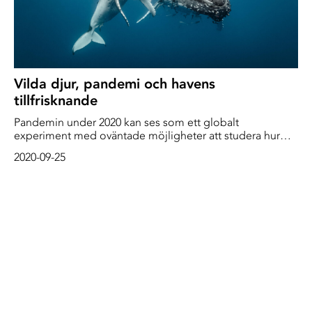
Vilda djur, pandemi och havens
tillfrisknande
Pandemin under 2020 kan ses som ett globalt
experiment med oväntade möjligheter att studera hur
mänskliga aktiviteter påverkar djurliv, ekosystem och
2020-09-25
havsmiljö