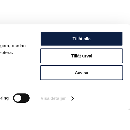
Tillåt alla
ungera, medan
eptera.
Tillåt urval
Avvisa
ring
Visa detaljer