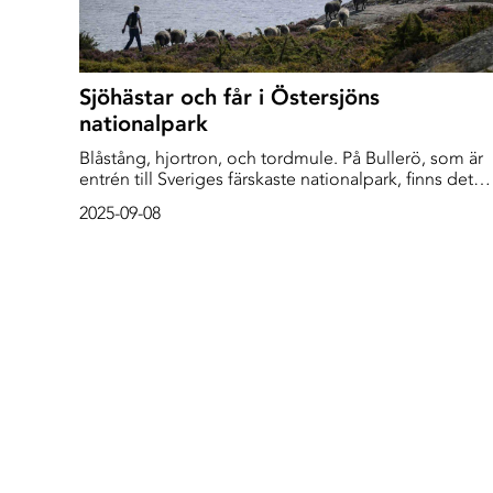
Sjöhästar och får i Östersjöns
nationalpark
Blåstång, hjortron, och tordmule. På Bullerö, som är
entrén till Sveriges färskaste nationalpark, finns det
mycket att se. Inte minst en sandstrand som hamnat
2025-09-08
där för att primadonnan Zarah Leander inte ville bad
från klipporna.