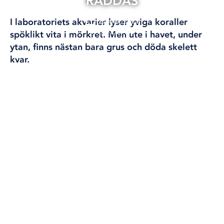
RÄDDAS
06 mar, 2023
I laboratoriets akvarier lyser yviga koraller
VÄSTKUSTEN
spöklikt vita i mörkret. Men ute i havet, under
ytan, finns nästan bara grus och döda skelett
kvar.
Här är forskarna som
ska rädda Sveriges sista korallrev.