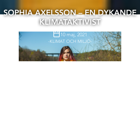
SOPHIA AXELSSON – EN DYKANDE
KLIMATAKTIVIST
10 maj, 2021
KLIMAT OCH MILJÖ
SOPHIA AXELSSON ÄLSKAR HAVET OCH DYKER GÄRNA – BÅDE FÖR
ATT PLOCKA SKRÄP, MEN ÄVEN FÖR ATT KOMMA NÄRMARE LIVET
UNDER YTAN. FOTO: ALEXANDRE GOBATTI RAMOS
– Jag tycker det är viktigt att man säger ifrån och