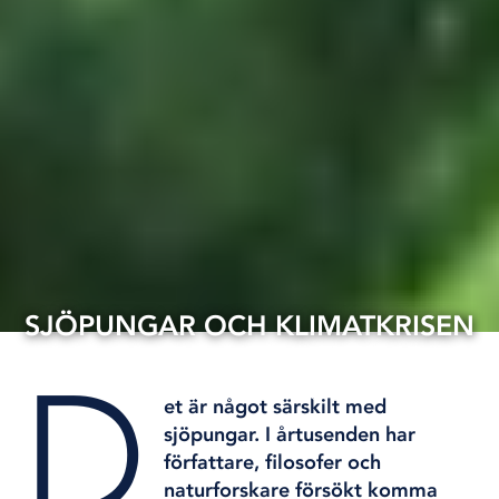
SJÖPUNGAR OCH KLIMATKRISEN
D
11 mar, 2020
KLIMAT OCH MILJÖ
et är något särskilt med
sjöpungar. I årtusenden har
författare, filosofer och
naturforskare försökt komma