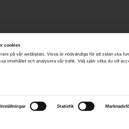
r cookies
erare på vår webbplats. Vissa är nödvändiga för att sidan ska f
sa innehållet och analysera vår trafik. Välj själv vilka du vill acc
SÁ ”VI BEHÖVER 
o Sá.
03:21
Inställningar
Statistik
Marknadsfö
ldens främsta undervattensfotografer med ett tjugotal
fototävlingarna i världen. Han har gett ut sex fotoböck
26 feb, 2026
på London Natural History Museum.
INTERNATIONELLT
KLIMAT OCH MILJÖ
ÖVRIGT