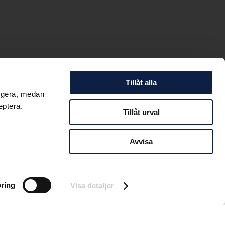
Tillåt alla
ungera, medan
eptera.
Tillåt urval
HAVET”
Avvisa
ring
Visa detaljer
 priser i några av de
er och ställt ut sina