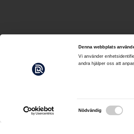
Denna webbplats använde
Vi använder enhetsidentifi
andra hjälper oss att anpas
NUNO 
Hängiven havet: Nun
Samtyckesval
Nödvändig
Nuno Sá är en av vär
absolut största natur
bilder bland annat 