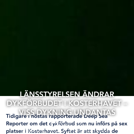
LÄNSSTYRELSEN ÄNDRAR
DYKFÖRBUDET I KOSTERHAVET –
VISS DYKNING UNDANTAS
Tidigare i höstas rapporterade Deep Sea
Reporter om det dykförbud som nu införs på sex
25 nov, 2025
platser i Kosterhavet. Syftet är att skydda de
FORSKNING
KLIMAT OCH MILJÖ
VÄSTKUSTEN