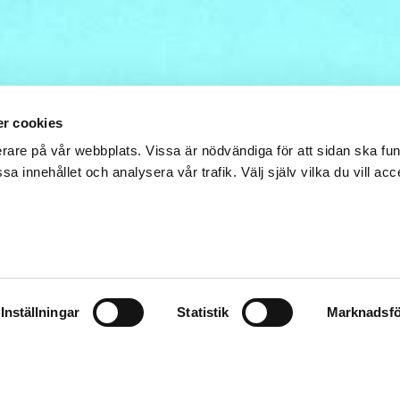
r cookies
erare på vår webbplats. Vissa är nödvändiga för att sidan ska f
sa innehållet och analysera vår trafik. Välj själv vilka du vill acc
SPIONSKÖLDPADDO
IKETS HEMLIGHET
rser sköldpaddor och fiskar med sensorer för att ska
 varnar Peking.
Inställningar
Statistik
Marknadsfö
15 jun, 2026
tnet svallar undervattensströmmar.”
INTERNATIONELLT
 ett inlägg som Kinas departement för statssäkerhet public