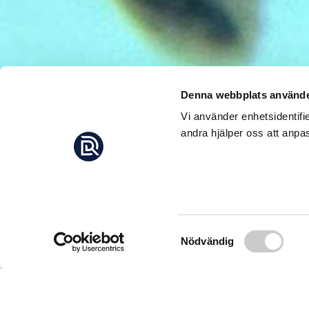
Denna webbplats använde
Vi använder enhetsidentifi
andra hjälper oss att anpas
KINA: 
R
Utländska spioner fö
över Kinas kustlinje,
Samtyckesval
Nödvändig
”Under det djupa vat
Så lyder rubriken till