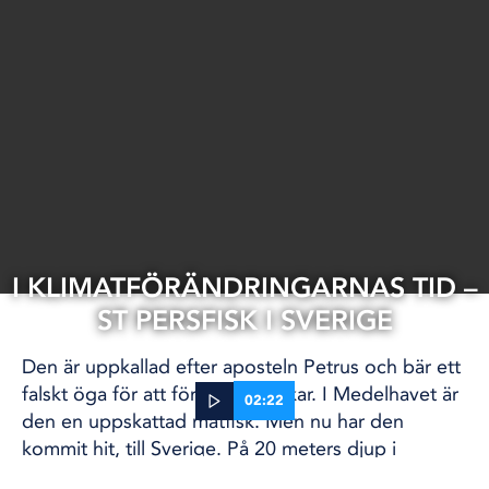
I KLIMATFÖRÄNDRINGARNAS TID –
ST PERSFISK I SVERIGE
Den är uppkallad efter aposteln Petrus och bär ett
falskt öga för att förvirra rovfiskar. I Medelhavet är
02:22
den en uppskattad matfisk. Men nu har den
kommit hit, till Sverige. På 20 meters djup i
14 aug, 2025
Gullmarsfjorden på den svenska västkusten har